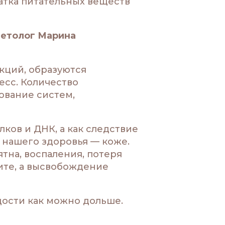
атка питательных веществ
метолог Марина
кций, образуются
есс. Количество
ование систем,
ков и ДНК, а как следствие
 нашего здоровья — коже.
тна, воспаления, потеря
ците, а высвобождение
дости как можно дольше.