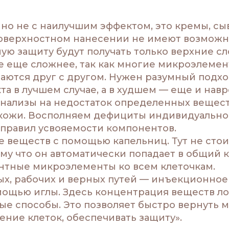
но не с наилучшим эффектом, это кремы, сыв
оверхностном нанесении не имеют возможно
ую защиту будут получать только верхние с
е еще сложнее, так как многие микроэлемен
аются друг с другом. Нужен разумный подхо
та в лучшем случае, а в худшем — еще и нав
анализы на недостаток определенных вещес
 кожи. Восполняем дефициты индивидуально
правил усвояемости компонентов.
 веществ с помощью капельниц. Тут не стоит
ому что он автоматически попадает в общий 
нтные микроэлементы ко всем клеточкам.
х, рабочих и верных путей — инъекционное
ощью иглы. Здесь концентрация веществ ло
ые способы. Это позволяет быстро вернуть м
ение клеток, обеспечивать защиту».