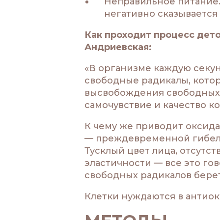
Неправильное питание.
негативно сказывается
Как проходит процесс дет
Андриевская:
«В организме каждую секу
свободные радикалы, котор
высвобождения свободных 
самочувствие и качество к
К чему же приводит оксида
— преждевременной гибели 
Тусклый цвет лица, отсутс
эластичности — все это го
свободных радикалов берет
Клетки нуждаются в антиок