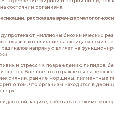
 Употребление жирной и острой пищи, нехв
 на состоянии организма.
оксикации, рассказала врач-дерматолог-кос
нду протекают миллионы биохимических реа
ые оказывают влияние на оксидативный стр
радикалов напрямую влияет на функционир
ожи.
тивный стресс? К повреждению липидов, бел
клеток. Внешне это отражается на зеркале
твие сияния, ранние морщины, пигментные пя
ворит о том, что организм находится в дефи
 верх.
сидантной защите, работать в режиме моло