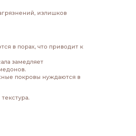
загрязнений, излишков
я в порах, что приводит к
ала замедляет
медонов.
жные покровы нуждаются в
текстура.