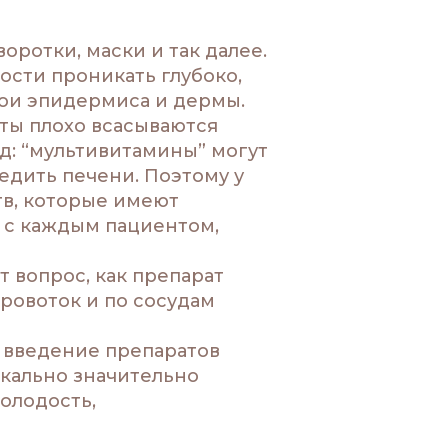
оротки, маски и так далее.
сти проникать глубоко,
лои эпидермиса и дермы.
ты плохо всасываются
д: “мультивитамины” могут
редить печени. Поэтому у
тв, которые имеют
 с каждым пациентом,
 вопрос, как препарат
кровоток и по сосудам
 введение препаратов
кально значительно
олодость,