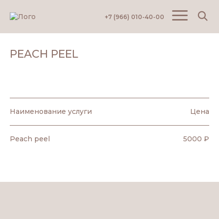
+7 (966) 010-40-00
Главная
Услуги
Эстетическая косметология
Пилинг
Pe
PEACH PEEL
Наименование услуги
Цена
Peach peel
5000 ₽