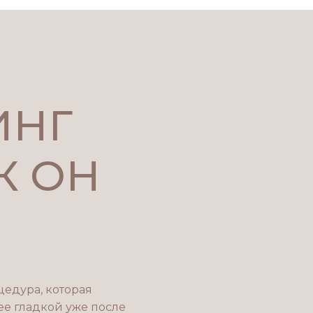
ИНГ
К ОН
едура, которая
ее гладкой уже после