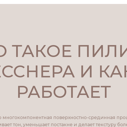
О ТАКОЕ ПИЛ
ССНЕРА И КА
РАБОТАЕТ
о многокомпонентная поверхностно-срединная проц
вает тон, уменьшает постакне и делает текстуру бол