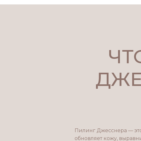
ЧТ
ДЖЕ
Пилинг Джесснера — эт
обновляет кожу, выравни