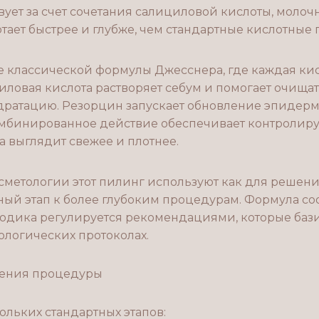
вует за счет сочетания салициловой кислоты, молоч
тает быстрее и глубже, чем стандартные кислотные 
е классической формулы Джесснера, где каждая кис
иловая кислота растворяет себум и помогает очища
идратацию. Резорцин запускает обновление эпидерм
омбинированное действие обеспечивает контролир
а выглядит свежее и плотнее.
метологии этот пилинг используют как для решения
ьный этап к более глубоким процедурам. Формула со
етодика регулируется рекомендациями, которые баз
логических протоколах.
дения процедуры
ольких стандартных этапов: