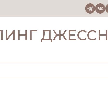
я косметология
Пилинг
Пилинг Джесснера
ЛИНГ ДЖЕССН