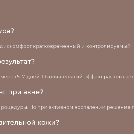
ура?
но дискомфорт кратковременный и контролируемый.
результат?
ерез 5–7 дней. Окончательный эффект раскрываетс
нг при акне?
ч процедуры. Но при активном воспалении решение 
твительной кожи?