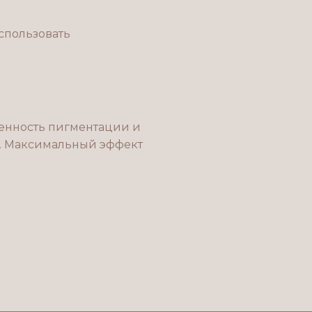
спользовать
женность пигментации и
ми. Максимальный эффект