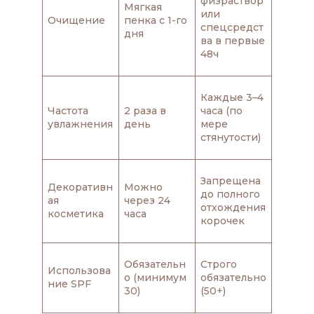
физраствор
Мягкая
или
Очищение
пенка с 1-го
спецсредст
дня
ва в первые
48ч
Каждые 3–4
Частота
2 раза в
часа (по
увлажнения
день
мере
стянутости)
Запрещена
Декоративн
Можно
до полного
ая
через 24
отхождения
косметика
часа
корочек
Обязательн
Строго
Использова
о (минимум
обязательно
ние SPF
30)
(50+)