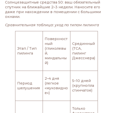
Солнцезащитные средства 50: ваш обязательный
спутник на ближайшие 2–3 недели. Наносите его
даже при нахождении в помещении с большими
окнами.
Сравнительная таблица: уход по типам пилинга
Поверхност
ный
Срединный
Этап / Тип
(гликолевы
(ТСА,
пилинга
й,
пилинг
миндальны
Джесснера)
й)
2–4 дня
5–10 дней
Период
(легкое
(крупнопла
шелушения
«муковидно
стинчатое)
е»)
Только